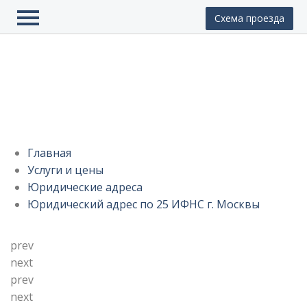
Схема проезда
Юст Групп
Контакты
Отзывы
Юридический адрес по 25 ИФНС г.
ОКВЭД
Москвы
Регистрация фирмы
Главная
Ликвидация фирмы
Услуги и цены
Юридические адреса
Внесение изменений
Юридический адрес по 25 ИФНС г. Москвы
Юридические адреса
prev
Готовые фирмы
next
Банкротство
prev
next
Бухгалтерские услуги