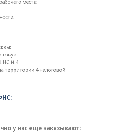
рабочего места;
ности.
сквы;
оговую;
ИФНС №4
а территории 4 налоговой
ФНС:
но у нас еще заказывают: