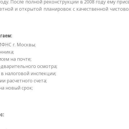
оду. После полной реконструкции в 2008 году ему присв
етной и открытой планировок с качественной чистов
гаем:
ИФНС г. Москвы;
нника;
сем на почте;
дварительного осмотра;
в налоговой инспекции;
и расчетного счета;
а новый срок;
с: