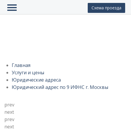
Схема проезда
Юст Групп
Контакты
Отзывы
Юридический адрес по 9 ИФНС г.
ОКВЭД
Москвы
Регистрация фирмы
Главная
Ликвидация фирмы
Услуги и цены
Юридические адреса
Внесение изменений
Юридический адрес по 9 ИФНС г. Москвы
Юридические адреса
prev
Готовые фирмы
next
Банкротство
prev
next
Бухгалтерские услуги